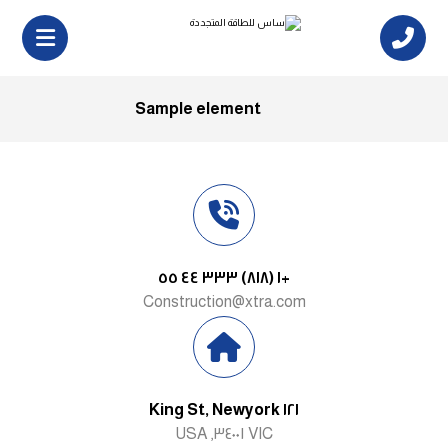
Sample element
+١ (٨١٨) ٣٣٣ ٤٤ ٥٥
Construction@xtra.com
١٢١ King St, Newyork
VIC ٣٤٠٠١, USA